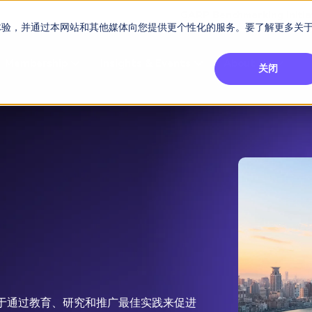
GARP Benchmarking Initia
的网站体验，并通过本网站和其他媒体向您提供更个性化的服务。要了解更多关
Membership
Insights & Events
About Us
关闭
FRM Certification
SCR Certificate
RAI Certificate
Membership
Content
About Us
FRM Resourc
SCR Resourc
RAI Resource
Professional
Events
Industry
Development
Engagement
Overview
Overview
Overview
Overview
Latest Insights
About GARP
Study Materials
Study Materials
Study Materials
Upcoming Events
Risk Career Center
GARP for Students
Program and Exams
Program and Exam
Program and Exam
Professional Chapters
Articles
Board of Trustees
FAQs
FAQs
FAQs
Financial Risk Symposi
University Outreach
Fees and Payments
Fees and Payments
Fees and Payments
Volunteer Opportunites
Podcasts
Press Room
Continuing Professional
Continuing Professional
Continuing Professional
Climate and Nature Ris
Development (CPD)
Development (CPD)
Development (CPD)
Symposium
Corporate Outreach
Exam Logistics
Exam Logistics
Exam Logistics
Certification/Certificate Holder
Research and Reports
Careers at GARP
Directory
Buy Side Risk Manager
Exam Policies
Exam Policies
Exam Policies
Contact Us
会
GARP Benchmarking Init
GARP Risk Institute
力于通过教育、研究和推广最佳实践来促进