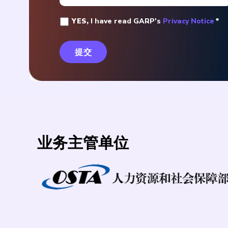
YES,
I have read GARP's
Privacy Notice
*
业务主管单位